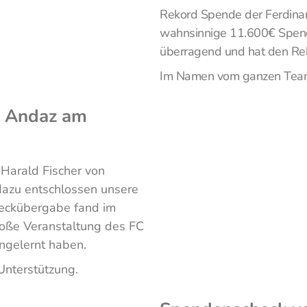
Rekord Spende der Ferdinan
wahnsinnige 11.600€ Spend
überragend und hat den Rek
Im Namen vom ganzen Team s
l Andaz am
Harald Fischer von
 dazu entschlossen unsere
checkübergabe fand im
roße Veranstaltung des FC
engelernt haben.
Unterstützung.