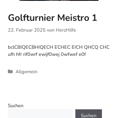
Golfturnier Meistro 1
22. Februar 2025
von
HerzHilfe
bclCBIQECBHIQECH ECHEC EICH QHCQ CHC
ufh hfr rif0wrf ewijf0wej 0wfwef e0f
Kategorien
Allgemein
Suchen
Suchen